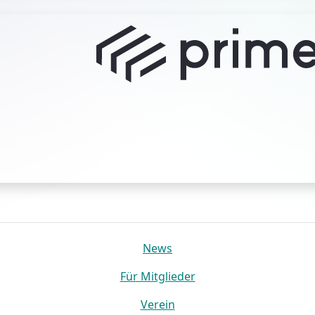
us
News
Für Mitglieder
Verein